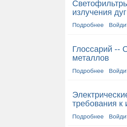
Светофильтры
излучения дуг
Подробнее
о Светофильт
Войди
Глоссарий -- 
металлов
Подробнее
о Глоссарий -
Войди
Электрические
требования к 
Подробнее
о Электрическ
Войди