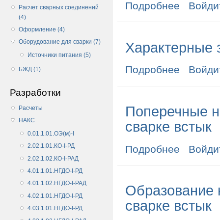
Подробнее
о Состав, стр
Войди
Расчет сварных соединений
(4)
Оформление (4)
Оборудование для сварки (7)
Характерные 
Источники питания (5)
Подробнее
о Характерны
Войди
БЖД (1)
Разработки
Поперечные н
Расчеты
НАКС
сварке встык
0.01.1.01.ОЭ(м)-I
2.02.1.01.КО-I-РД
Подробнее
о Поперечные
Войди
2.02.1.02.КО-I-РАД
4.01.1.01.НГДО-I-РД
4.01.1.02.НГДО-I-РАД
Образование 
4.02.1.01.НГДО-I-РД
сварке встык
4.03.1.01.НГДО-I-РД