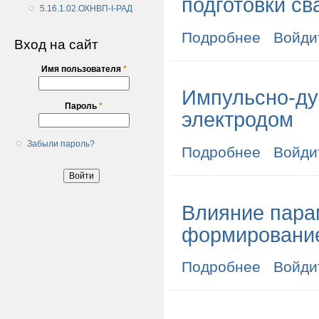
подготовки св
5.16.1.02.ОХНВП-I-РАД
Подробнее
о Роль, содер
Войди
Вход на сайт
Имя пользователя
*
Импульсно-ду
Пароль
*
электродом
Забыли пароль?
Подробнее
о Импульсно-
Войди
Влияние пара
формировани
Подробнее
о Влияние па
Войди