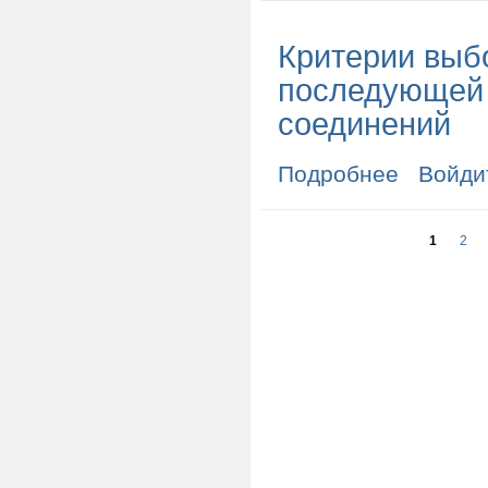
Критерии выбо
последующей 
соединений
Подробнее
о Критерии в
Войди
соединений
Страницы
1
2