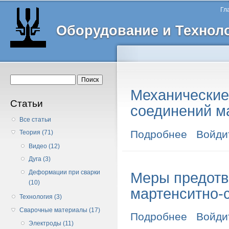
Главное меню
Пе
Гл
о
Оборудование и Технол
с
Форма поиска
Поиск
Механические
Статьи
соединений м
Все статьи
Подробнее
о Механическ
Войди
Теория (71)
Видео (12)
Дуга (3)
Деформации при сварки
Меры предотв
(10)
мартенситно-
Технология (3)
Сварочные материалы (17)
Подробнее
о Меры предо
Войди
Электроды (11)