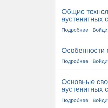
Общие технол
аустенитных 
Подробнее
о Общие техно
Войди
Особенности 
Подробнее
о Особенност
Войди
Основные сво
аустенитных 
Подробнее
о Основные с
Войди