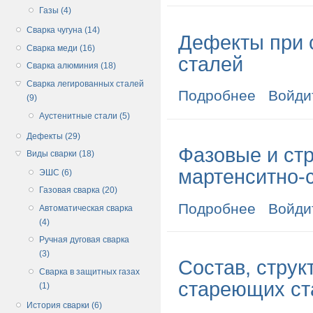
Газы (4)
Сварка чугуна (14)
Дефекты при 
Сварка меди (16)
сталей
Сварка алюминия (18)
Сварка легированных сталей
Подробнее
о Дефекты пр
Войди
(9)
Аустенитные стали (5)
Дефекты (29)
Фазовые и ст
Виды сварки (18)
мартенситно-
ЭШС (6)
Газовая сварка (20)
Подробнее
о Фазовые и 
Войди
Автоматическая сварка
(4)
Ручная дуговая сварка
(3)
Состав, струк
Сварка в защитных газах
стареющих ст
(1)
История сварки (6)