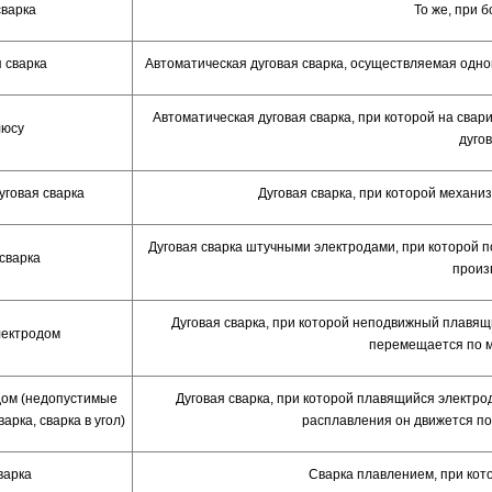
сварка
То же, при 
 сварка
Автоматическая дуговая сварка, осуществляемая одн
Автоматическая дуговая сварка, при которой на сва
люсу
дуго
уговая сварка
Дуговая сварка, при которой механи
Дуговая сварка штучными электродами, при которой 
 сварка
произ
Дуговая сварка, при которой неподвижный плавящ
лектродом
перемещается по м
дом (недопустимые
Дуговая сварка, при которой плавящийся электро
рка, сварка в угол)
расплавления он движется п
варка
Сварка плавлением, при кот