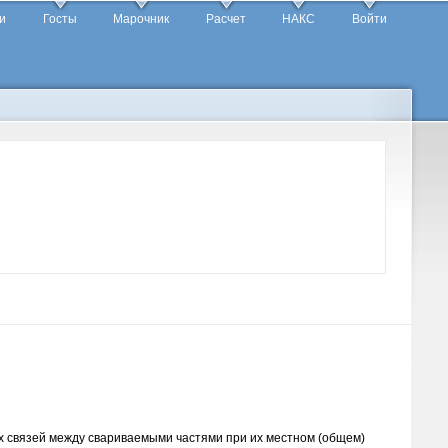
и
Госты
Марочник
Расчет
НАКС
Войти
 связей между свариваемыми частями при их местном (общем)