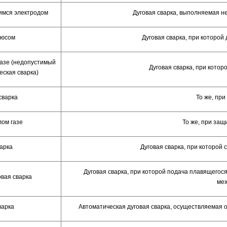
имся электродом
Дуговая сварка, выполняемая 
люсом
Дуговая сварка, при которой
газе (недопустимый
Дуговая сварка, при котор
еская сварка)
сварка
То же, при
лом газе
То же, при защ
арка
Дуговая сварка, при которой
Дуговая сварка, при которой подача плавящегос
овая сварка
ме
варка
Автоматическая дуговая сварка, осуществляемая 