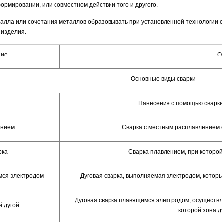
ормировании, или совместном действии того и другого.
талла или сочетания металлов образовывать при установленной технологии
 изделия.
ние
О
Основные виды сварки
Нанесение с помощью сварки
ением
Сварка с местным расплавлением 
рка
Сварка плавлением, при которой
мся электродом
Дуговая сварка, выполняемая электродом, котор
Дуговая сварка плавящимся электродом, осуществл
й дугой
которой зона 