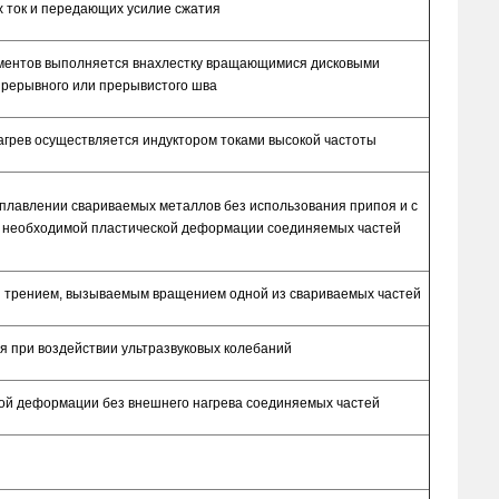
х ток и передающих усилие сжатия
лементов выполняется внахлестку вращающимися дисковыми
прерывного или прерывистого шва
агрев осуществляется индуктором токами высокой частоты
 плавлении свариваемых металлов без использования припоя и с
я необходимой пластической деформации соединяемых частей
ся трением, вызываемым вращением одной из свариваемых частей
я при воздействии ультразвуковых колебаний
кой деформации без внешнего нагрева соединяемых частей