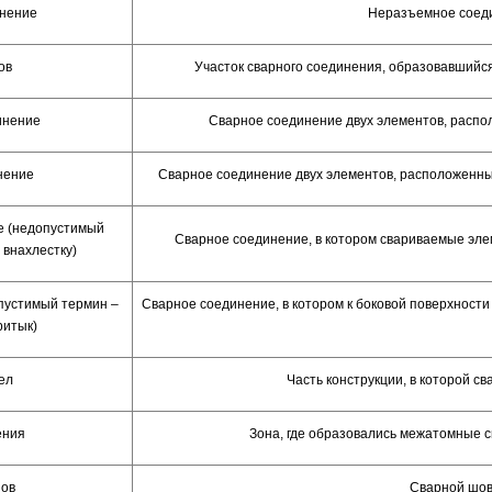
нение
Неразъемное соеди
ов
Участок сварного соединения, образовавшийс
инение
Сварное соединение двух элементов, распо
нение
Сварное соединение двух элементов, расположенны
е (недопустимый
Сварное соединение, в котором свариваемые эл
 внахлестку)
пустимый термин –
Сварное соединение, в котором к боковой поверхности
ритык)
ел
Часть конструкции, в которой с
ения
Зона, где образовались межатомные 
ов
Сварной шов