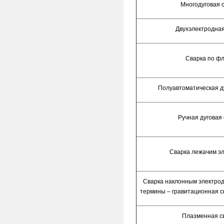
Многодуговая 
Двухэлектродная
Сварка по ф
Полуавтоматическая д
Ручная дуговая
Сварка лежачим э
Сварка наклонным электро
термины – гравитационная сва
Плазменная с