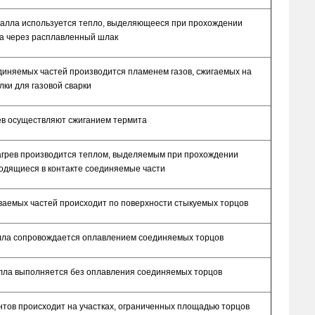
еталла используется тепло, выделяющееся при прохождении
ка через расплавленный шлак
единяемых частей производится пламенем газов, сжигаемых на
лки для газовой сварки
рев осуществляют сжиганием термита
нагрев производится теплом, выделяемым при прохождении
ходящиеся в контакте соединяемые части
иваемых частей происходит по поверхности стыкуемых торцов
талла сопровождается оплавлением соединяемых торцов
талла выполняется без оплавления соединяемых торцов
нтов происходит на участках, ограниченных площадью торцов