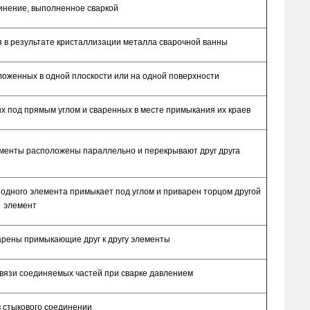
нение, выполненное сваркой
я в результате кристаллизации металла сварочной ванны
ложенных в одной плоскости или на одной поверхности
х под прямым углом и сваренных в месте примыкания их краев
ементы расположены параллельно и перекрывают друг друга
 одного элемента примыкает под углом и приварен торцом другой
элемент
варены примыкающие друг к другу элементы
связи соединяемых частей при сварке давлением
 стыкового соединении