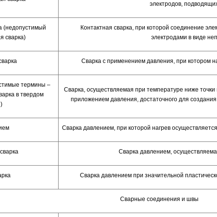
электродов, подводящи
а (недопустимый
Контактная сварка, при которой соединение э
я сварка)
электродами в виде не
сварка
Сварка с применением давления, при котором н
стимые термины –
Сварка, осуществляемая при температуре ниже точки
варка в твердом
приложением давления, достаточного для создани
)
ием
Сварка давлением, при которой нагрев осуществляет
 сварка
Сварка давлением, осуществляема
арка
Сварка давлением при значительной пластичес
Сварные соединения и швы