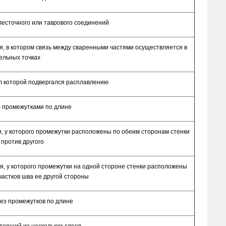
лесточного или таврового соединений
я, в котором связь между сваренными частями осуществляется в
ельных точках
лл которой подвергался расплавлению
 промежутками по длине
, у которого промежутки расположены по обеим сторонам стенки
 против другого
, у которого промежутки на одной стороне стенки расположены
частков шва ее другой стороны
ез промежутков по длине