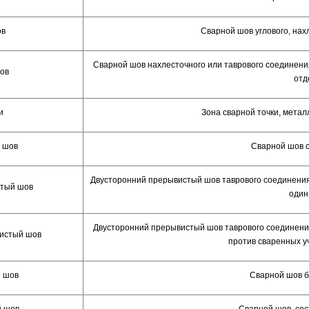
ов
Сварной шов углового, нах
Сварной шов нахлесточного или таврового соединени
ов
отд
и
Зона сварной точки, мета
 шов
Сварной шов с
Двусторонний прерывистый шов таврового соединения
тый шов
один
Двусторонний прерывистый шов таврового соединения
истый шов
против сваренных у
 шов
Сварной шов б