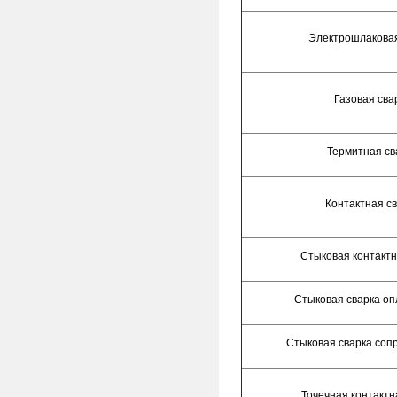
Электрошлаковая
Газовая сва
Термитная св
Контактная с
Стыковая контактн
Стыковая сварка о
Стыковая сварка соп
Точечная контактн