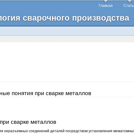
Перейти к
Главная
Стать
основному
логия сварочного производства
содержанию
вные понятия при сварке металлов
при сварке металлов
ния неразъемных соединений деталей посредством установления межатомных