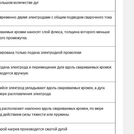
большом количестве дуг
овременно двумя электродами с общим подводом сварочного тока
риваемые кромки наносят слой флюса, толщина которого меньше
вого промежутка
зирована только подача электродной проволоки
подача электрода и перемещение дуги вдоль свариваемых кромок
водится вручную
ийся электрод укладывают вдоль свариваемых кромок, а дуга
ере расплавления электрода
д располагают наклонно вдоль свариваемых кромок, по мере
од действием силы тяжести или пружины
орой нагрев производится сжатой дугой