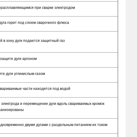
нерасплавляющимся при сварке электродом
 дуга горит под слоем сварочного флюса
ой в зону дуги подается защитный газ
 защите дуги аргоном
ите дуги углекислым газом
 свариваемые части находятся под водой
я электрода и перемещение дуги вдоль свариваемых кромок
ханизированы
одновременно двумя дугами с раздельным питанием их током