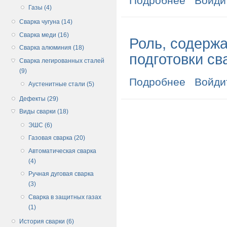
Подробнее
Войди
Газы (4)
Сварка чугуна (14)
Сварка меди (16)
Роль, содерж
Сварка алюминия (18)
подготовки св
Сварка легированных сталей
(9)
Подробнее
о Роль, содер
Войди
Аустенитные стали (5)
Дефекты (29)
Виды сварки (18)
ЭШС (6)
Газовая сварка (20)
Автоматическая сварка
(4)
Ручная дуговая сварка
(3)
Сварка в защитных газах
(1)
История сварки (6)