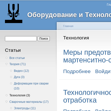
Главное меню
Пе
Гл
о
Оборудование и Технол
с
Главная
Вы здесь
Технология
Форма поиска
Поиск
Статьи
Меры предотв
мартенситно-
Все статьи
Теория (71)
Подробнее
о Меры предо
Войди
Видео (12)
Дуга (3)
Деформации при сварки
(10)
Технологичнос
Технология (3)
отработка
Сварочные материалы (17)
Электроды (11)
о Технологичн