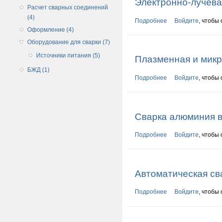
Электронно-лучева
Расчет сварных соединений
(4)
Подробнее
о Электронно-луче
Войдите
, чтобы
Оформление (4)
Оборудование для сварки (7)
Источники питания (5)
Плазменная и мик
БЖД (1)
Подробнее
о Плазменная и м
Войдите
, чтобы
Сварка алюминия в
Подробнее
о Сварка алюминия
Войдите
, чтобы
Автоматическая св
Подробнее
о Автоматическая 
Войдите
, чтобы