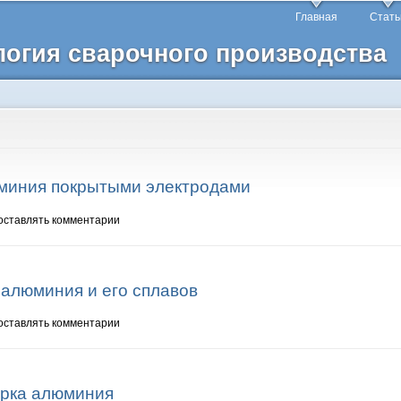
Перейти к
Главная
Стать
основному
логия сварочного производства
содержанию
юминия покрытыми электродами
люминия покрытыми электродами
 оставлять комментарии
 алюминия и его сплавов
ка алюминия и его сплавов
 оставлять комментарии
арка алюминия