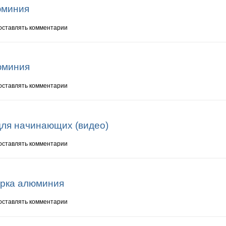
юминия
алюминия
 оставлять комментарии
юминия
алюминия
 оставлять комментарии
ля начинающих (видео)
 для начинающих (видео)
 оставлять комментарии
рка алюминия
варка алюминия
 оставлять комментарии