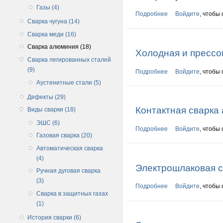
Газы (4)
Подробнее
о Ультразвуковая 
Войдите
, чтобы
Сварка чугуна (14)
Сварка меди (16)
Сварка алюминия (18)
Холодная и прессо
Сварка легированных сталей
(9)
Подробнее
о Холодная и прес
Войдите
, чтобы
Аустенитные стали (5)
Дефекты (29)
Контактная сварка
Виды сварки (18)
ЭШС (6)
Подробнее
о Контактная свар
Войдите
, чтобы
Газовая сварка (20)
Автоматическая сварка
(4)
Электрошлаковая 
Ручная дуговая сварка
(3)
Подробнее
о Электрошлакова
Войдите
, чтобы
Сварка в защитных газах
(1)
История сварки (6)