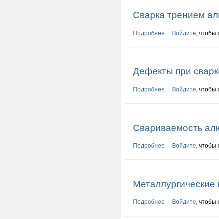
Сварка трением а
Подробнее
о Сварка трением
Войдите
, чтобы
Дефекты при свар
Подробнее
о Дефекты при сва
Войдите
, чтобы
Свариваемость ал
Подробнее
о Свариваемость а
Войдите
, чтобы
Металлургические 
Подробнее
о Металлургически
Войдите
, чтобы