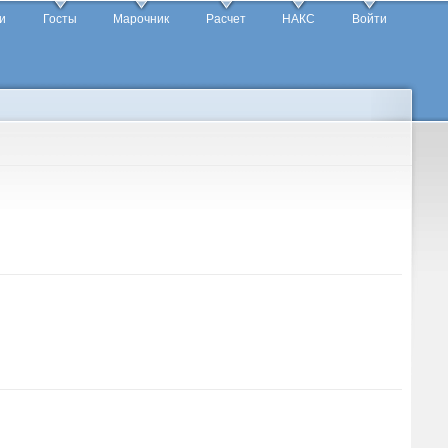
и
Госты
Марочник
Расчет
НАКС
Войти