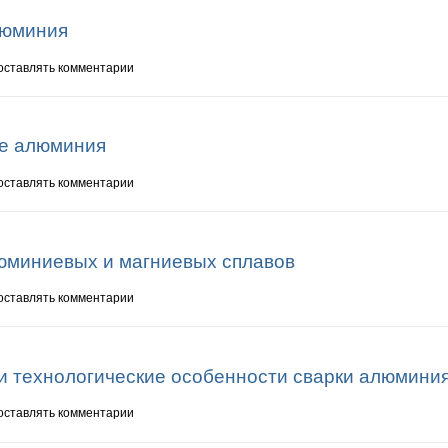
люминия
 алюминия
 оставлять комментарии
ке алюминия
рке алюминия
 оставлять комментарии
юминиевых и магниевых сплавов
люминиевых и магниевых сплавов
 оставлять комментарии
и технологические особенности сварки алюмини
е и технологические особенности сварки алюминия
 оставлять комментарии