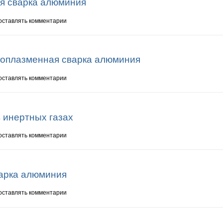
я сварка алюминия
вая сварка алюминия
 оставлять комментарии
роплазменная сварка алюминия
икроплазменная сварка алюминия
 оставлять комментарии
 инертных газах
 в инертных газах
 оставлять комментарии
арка алюминия
сварка алюминия
 оставлять комментарии