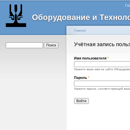
Главное меню
Пе
Гл
о
Оборудование и Технол
с
Главная
Вы здесь
Учётная запись поль
Главные вкладки
Форма поиска
Поиск
Имя пользователя
*
Укажите ваше имя на сайте Оборудован
Пароль
*
Укажите пароль, соответствующий ваш