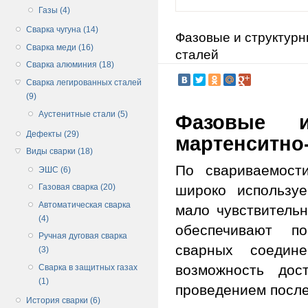
Газы (4)
Сварка чугуна (14)
Фазовые и структур
Сварка меди (16)
сталей
Сварка алюминия (18)
Сварка легированных сталей
(9)
Аустенитные стали (5)
Фазовые и
Дефекты (29)
мартенситно
Виды сварки (18)
По свариваемост
ЭШС (6)
широко использу
Газовая сварка (20)
Автоматическая сварка
мало чувствитель
(4)
обеспечивают п
Ручная дуговая сварка
сварных соедин
(3)
возможность дос
Сварка в защитных газах
(1)
проведением после
История сварки (6)