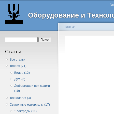
Главное меню
Пе
Гл
о
Оборудование и Технол
с
Главная
Вы здесь
Форма поиска
Поиск
Статьи
Все статьи
Теория (71)
Видео (12)
Дуга (3)
Деформации при сварки
(10)
Технология (3)
Сварочные материалы (17)
Электроды (11)