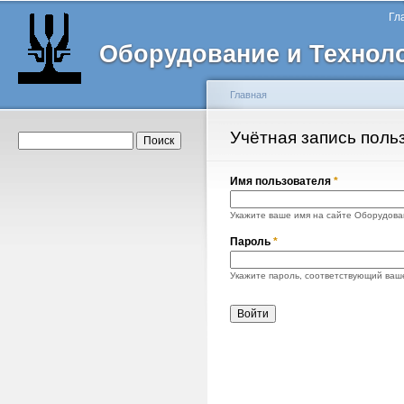
Главное меню
Пе
Гл
о
Оборудование и Технол
с
Главная
Вы здесь
Учётная запись поль
Главные вкладки
Форма поиска
Поиск
Имя пользователя
*
Укажите ваше имя на сайте Оборудован
Пароль
*
Укажите пароль, соответствующий ваш