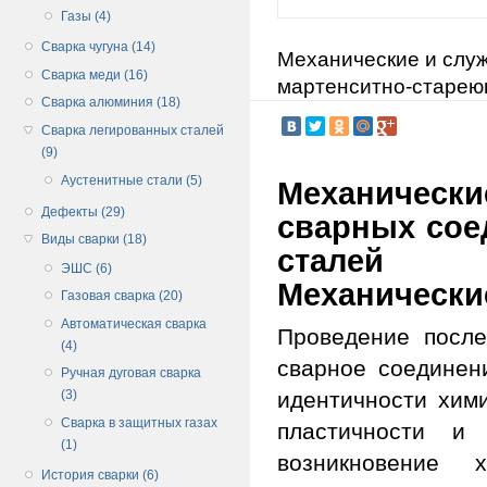
Газы (4)
Сварка чугуна (14)
Механические и слу
Сварка меди (16)
мартенситно-старею
Сварка алюминия (18)
Сварка легированных сталей
(9)
Аустенитные стали (5)
Механичес
Дефекты (29)
сварных сое
Виды сварки (18)
сталей
ЭШС (6)
Механически
Газовая сварка (20)
Автоматическая сварка
Проведение после
(4)
сварное соединен
Ручная дуговая сварка
идентичности хим
(3)
Сварка в защитных газах
пластичности и
(1)
возникновение 
История сварки (6)