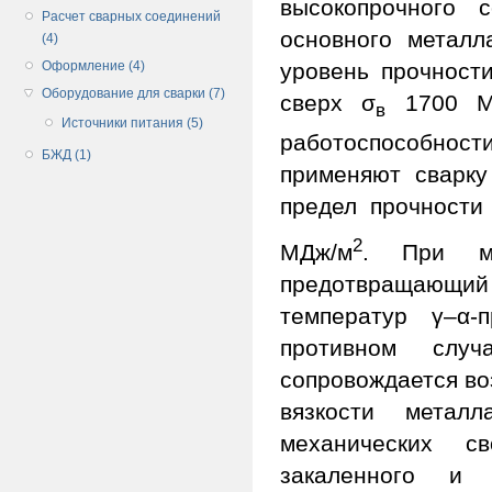
высокопрочного 
Расчет сварных соединений
основного металл
(4)
уровень прочност
Оформление (4)
Оборудование для сварки (7)
сверх σ
1700 МП
в
Источники питания (5)
работоспособнос
БЖД (1)
применяют сварку
предел прочности
2
МДж/м
. При мн
предотвращающи
температур γ–α-
противном слу
сопровождается во
вязкости метал
механических с
закаленного и 