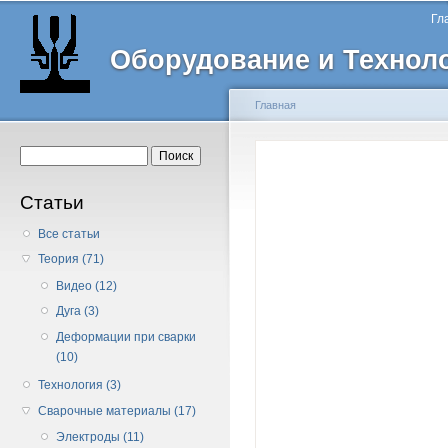
Главное меню
Пе
Гл
о
Оборудование и Технол
с
Главная
Вы здесь
Форма поиска
Поиск
Статьи
Все статьи
Теория (71)
Видео (12)
Дуга (3)
Деформации при сварки
(10)
Технология (3)
Сварочные материалы (17)
Электроды (11)