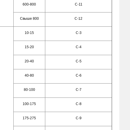
600-800
С-11
Свыше 800
С-12
10-15
С-3
15-20
С-4
20-40
С-5
40-80
С-6
80-100
С-7
100-175
С-8
175-275
С-9