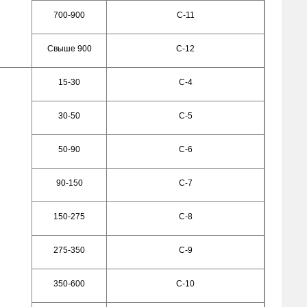
700-900
С-11
Свыше 900
С-12
15-30
С-4
30-50
С-5
50-90
С-6
90-150
С-7
150-275
С-8
275-350
С-9
350-600
С-10