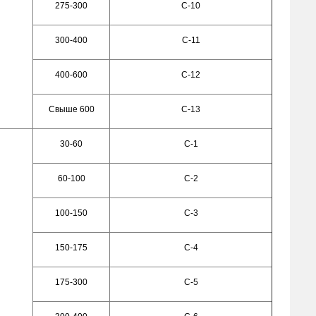
275-300
С-10
300-400
С-11
400-600
С-12
Свыше 600
С-13
30-60
С-1
60-100
С-2
100-150
С-3
150-175
С-4
175-300
С-5