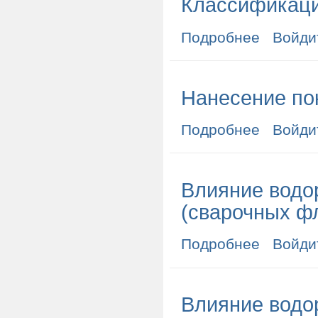
Классификаци
Подробнее
о Классифика
Войди
Нанесение по
Подробнее
о Нанесение 
Войди
Влияние водо
(сварочных ф
Подробнее
о Влияние во
Войди
Влияние водо