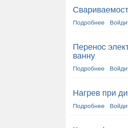
Свариваемост
Подробнее
о Свариваемо
Войди
Перенос элек
ванну
Подробнее
о Перенос эле
Войди
Нагрев при д
Подробнее
о Нагрев при
Войди