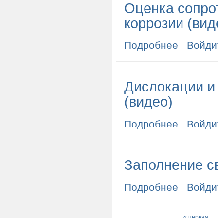
Оценка сопро
коррозии (вид
Подробнее
о Оценка соп
Войди
Дислокации и
(видео)
Подробнее
о Дислокации 
Войди
Заполнение с
Подробнее
о Заполнение 
Войди
« первая