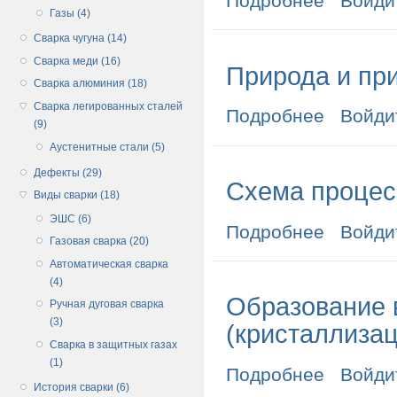
Подробнее
Войди
Газы (4)
Сварка чугуна (14)
Сварка меди (16)
Природа и пр
Сварка алюминия (18)
Сварка легированных сталей
Подробнее
о Природа и 
Войди
(9)
Аустенитные стали (5)
Дефекты (29)
Схема процес
Виды сварки (18)
ЭШС (6)
Подробнее
о Схема проц
Войди
Газовая сварка (20)
Автоматическая сварка
(4)
Образование 
Ручная дуговая сварка
(3)
(кристаллиза
Сварка в защитных газах
(1)
Подробнее
о Образовани
Войди
История сварки (6)