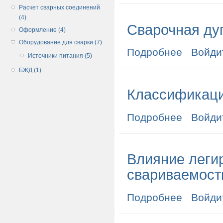
Расчет сварных соединений
(4)
Сварочная ду
Оформление (4)
Оборудование для сварки (7)
Подробнее
о Сварочная д
Войди
Источники питания (5)
БЖД (1)
Классификаци
Подробнее
о Классифика
Войди
Влияние леги
свариваемост
Подробнее
о Влияние ле
Войди