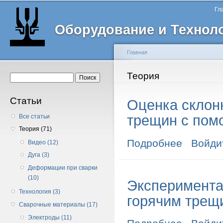
Главное меню
Пе
Гл
о
Оборудование и Технол
с
Главная
Вы здесь
Теория
Форма поиска
Поиск
Статьи
Оценка склон
трещин с пом
Все статьи
Теория (71)
Подробнее
о Оценка скло
Войди
Видео (12)
Дуга (3)
Деформации при сварки
(10)
Эксперимента
Технология (3)
горячим трещ
Сварочные материалы (17)
Электроды (11)
о Эксперимен