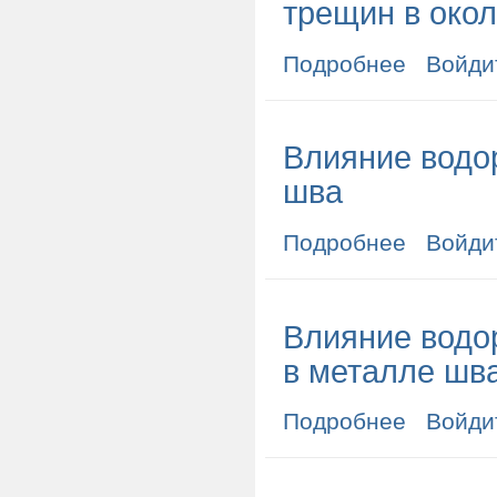
трещин в око
Подробнее
о Влияние во
Войди
Влияние водо
шва
Подробнее
о Влияние во
Войди
Влияние водо
в металле шва
Подробнее
о Влияние во
Войди