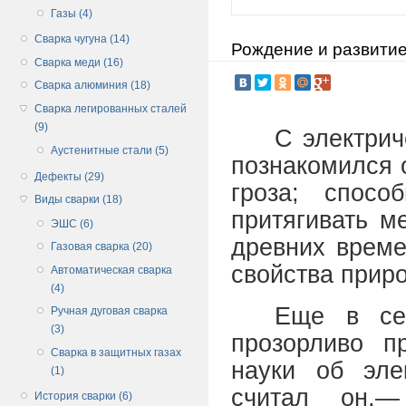
Газы (4)
Сварка чугуна (14)
Рождение и развитие
Сварка меди (16)
Сварка алюминия (18)
Сварка легированных сталей
(9)
С электрич
Аустенитные стали (5)
познакомился 
Дефекты (29)
гроза; спосо
Виды сварки (18)
притягивать м
ЭШС (6)
древних време
Газовая сварка (20)
свойства приро
Автоматическая сварка
(4)
Еще в се
Ручная дуговая сварка
(3)
прозорливо п
Сварка в защитных газах
науки об эле
(1)
считал он,—
История сварки (6)