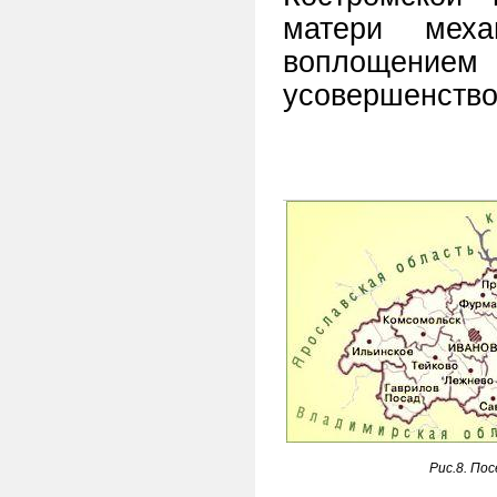
матери меха
воплощением 
усовершенство
Рис.8. По