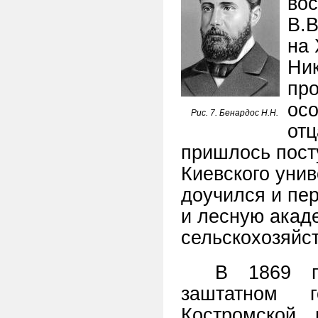
вос
В.В
на
Ник
про
осо
Рис. 7. Бенардос Н.Н.
отц
пришлось пост
Киевского унив
доучился и пе
и лесную акад
сельскохозяйс
В 1869 г
заштатном 
Костромской