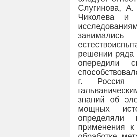
Слугинова, А.
Чиколева и 
исследован
занималис
естествоиспы
решении ряда 
опередили с
способствовало
г. Россия 
гальваническ
знаний об эле
мощных исто
определяли
применения к
обработке мет