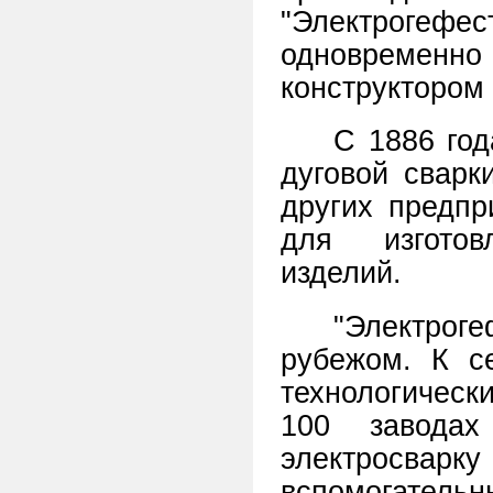
"Электрогефе
одновременн
конструктором
С 1886 год
дуговой сварк
других предпр
для изготов
изделий.
"Электро
рубежом. К с
технологическ
100 завода
электросварк
вспомогател