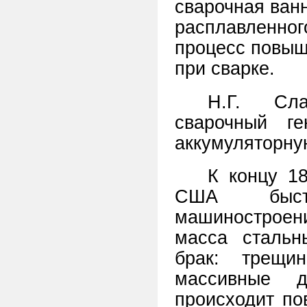
сварочная ван
расплавленног
процесс повыш
при сварке.
Н.Г. Сла
сварочный г
аккумуляторну
К концу 18
США быстр
машиностроени
масса стальн
брак: трещи
массивные 
происходит по