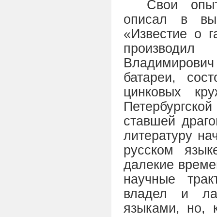
Свои опы
описал в вы
«Известие о г
производи
Владимирови
батареи, сос
цинковых кр
Петербургской
ставшей драг
литературу на
русском язык
далекие време
научные трак
владел и ла
языками, но, 