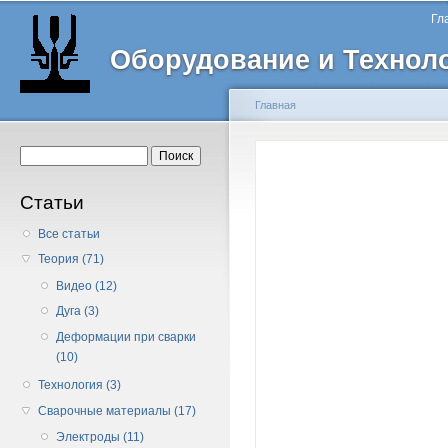
Главное меню
Пе
Гл
о
Оборудование и Технол
с
Главная
Вы здесь
Форма поиска
Поиск
Статьи
Все статьи
Теория (71)
Видео (12)
Дуга (3)
Деформации при сварки
(10)
Технология (3)
Сварочные материалы (17)
Электроды (11)