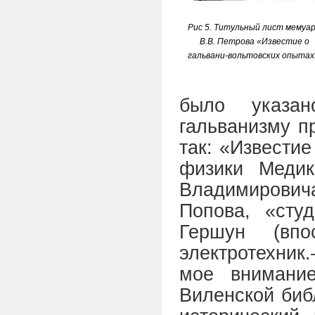
Рис 5. Титульный лист мемуа
В.В. Петрова «Известие о
гальвани-вольтовских опытах
было указа
гальванизму п
так: «Известие
физики Медик
Владимировича
Попова, «студ
Гершун (впо
электротехник
мое внимани
Виленской библ