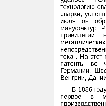
технологию св
сварки, успеш
июля он обр
мануфактур 
привилегии 
металличес
непосредстве
тока". На это
патенты во Ф
Германии, Шве
Венгрии, Дании
В 1886 год
первое в ми
производствен