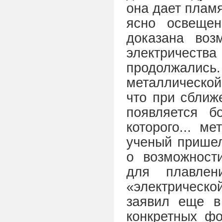
она дает пламя
ясно освеще
доказана воз
электричест
продолжали
металлической
что при сближ
появляется 
которого... м
ученый пришел
о возможности
для плавлен
«электрическо
заявил еще в
конкретных фо