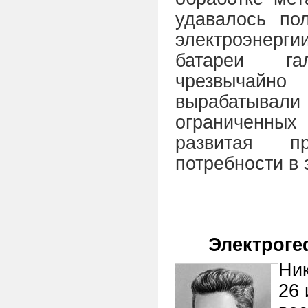
удавалось по
электроэнерги
батареи га
чрезвычай
вырабатывали
ограниченны
развитая п
потребности в 
Электроге
Ни
26 