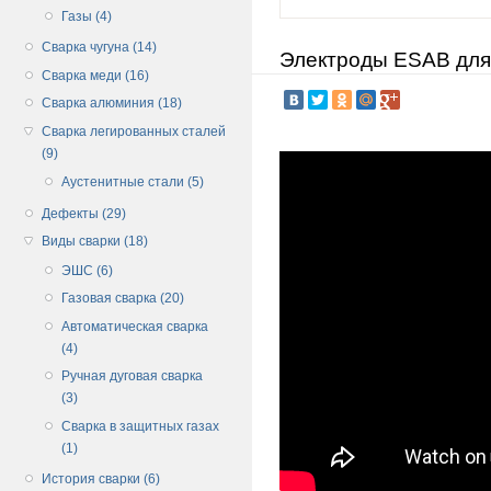
Газы (4)
Сварка чугуна (14)
Электроды ESAB для
Сварка меди (16)
Сварка алюминия (18)
Сварка легированных сталей
(9)
Аустенитные стали (5)
Дефекты (29)
Виды сварки (18)
ЭШС (6)
Газовая сварка (20)
Автоматическая сварка
(4)
Ручная дуговая сварка
(3)
Сварка в защитных газах
(1)
История сварки (6)