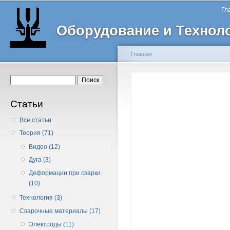
Главное меню
Пе
Гл
о
Оборудование и Технол
с
Главная
Вы здесь
Форма поиска
Поиск
Статьи
Все статьи
Теория (71)
Видео (12)
Дуга (3)
Деформации при сварки
(10)
Технология (3)
Сварочные материалы (17)
Электроды (11)