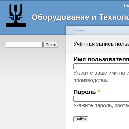
Главное меню
Пе
Гл
о
Оборудование и Технол
с
Главная
Вы здесь
Учётная запись поль
Главные вкладки
Форма поиска
Поиск
Имя пользовател
Укажите ваше имя на 
производства.
Пароль
*
Укажите пароль, соот