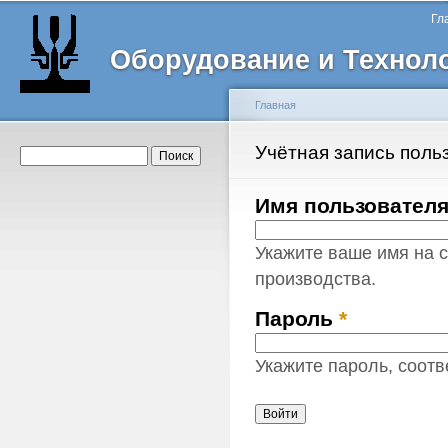
Главное меню
Пе
Гл
о
Оборудование и Технол
с
Главная
Вы здесь
Учётная запись поль
Главные вкладки
Форма поиска
Поиск
Имя пользовател
Укажите ваше имя на 
производства.
Пароль
*
Укажите пароль, соот